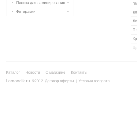
Пленка для ламинирования
г
Фоторамки
Дв
Ли
П
К
Ц
Каталог
Новости
О магазине
Контакты
Lomondik.ru
©2012
Договор оферты
|
Условия возврата