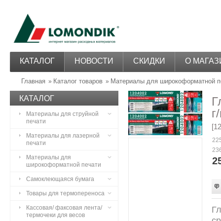
КАТАЛОГ
НОВОСТИ
СКИДКИ
О МАГАЗ
Главная
Каталог товаров
Материалы для широкоформатной п
»
»
КАТАЛОГ
Г
г
Материалы для струйной
печати
[1
Материалы для лазерной
225
печати
236
Материалы для
2
широкоформатной печати
Самоклеющаяся бумага
Товары для термопереноса
Кассовая/ факсовая лента/
Гл
термочеки для весов
ср