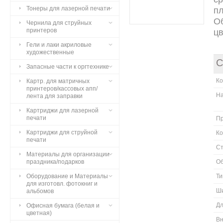
Тонеры для лазерной печати
п
Об
Чернила для струйных
принтеров
цв
Гели и лаки акриловые
художественные
С
Запасные части к оргтехнике
К
Картр. для матричных
принтеров/кассовых апп/
Н
лента для заправки
Картриджи для лазерной
печати
П
Картриджи для струйной
Ко
печати
Ст
Материалы для организации
праздника/подарков
О
Оборудование и Материалы
Ти
для изготовл. фотокниг и
Ш
альбомов
Д
Офисная бумага (белая и
цветная)
Вн