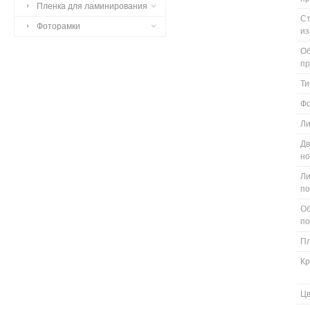
Пленка для ламинирования
С
Фоторамки
из
Об
п
Ти
Ф
Л
Дв
н
Ли
п
О
п
П
К
Ц