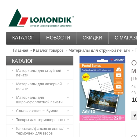
КАТАЛОГ
НОВОСТИ
СКИДКИ
О МАГАЗ
Главная
Каталог товаров
Материалы для струйной печати
П
»
»
»
КАТАЛОГ
О
м
Материалы для струйной
печати
[1
Материалы для лазерной
94.
печати
98.
Материалы для
1
широкоформатной печати
Самоклеющаяся бумага
Товары для термопереноса
Кассовая/ факсовая лента/
термочеки для весов
Се