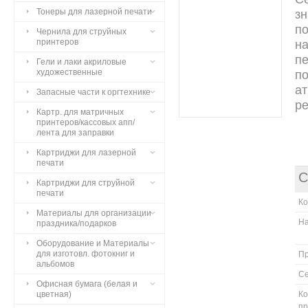
Тонеры для лазерной печати
з
по
Чернила для струйных
принтеров
на
пе
Гели и лаки акриловые
художественные
п
ат
Запасные части к оргтехнике
ре
Картр. для матричных
принтеров/кассовых апп/
лента для заправки
Картриджи для лазерной
печати
С
Картриджи для струйной
печати
К
Материалы для организации
Н
праздника/подарков
Оборудование и Материалы
для изготовл. фотокниг и
П
альбомов
С
Офисная бумага (белая и
цветная)
Ко
п