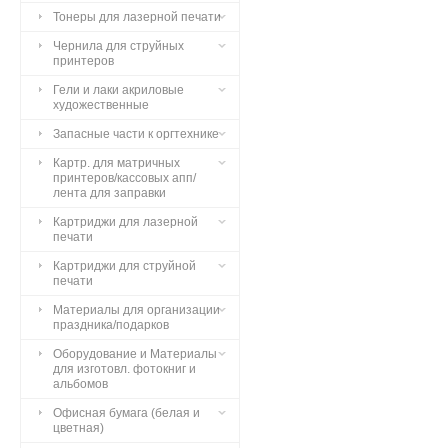
Тонеры для лазерной печати
Чернила для струйных
принтеров
Гели и лаки акриловые
художественные
Запасные части к оргтехнике
Картр. для матричных
принтеров/кассовых апп/
лента для заправки
Картриджи для лазерной
печати
Картриджи для струйной
печати
Материалы для организации
праздника/подарков
Оборудование и Материалы
для изготовл. фотокниг и
альбомов
Офисная бумага (белая и
цветная)