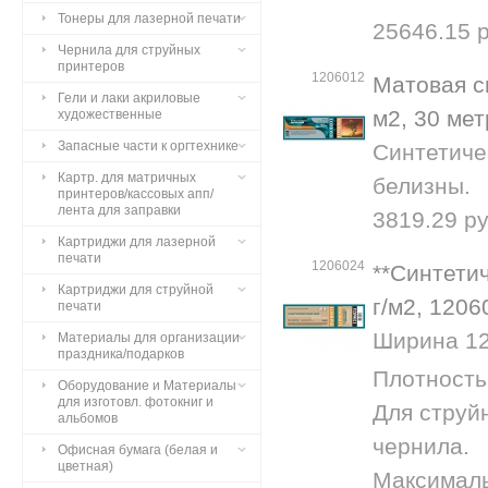
Тонеры для лазерной печати
25646.15 р
Чернила для струйных
принтеров
1206012
Матовая с
Гели и лаки акриловые
м2, 30 ме
художественные
Запасные части к оргтехнике
Синтетиче
Картр. для матричных
белизны.
принтеров/кассовых апп/
лента для заправки
3819.29 ру
Картриджи для лазерной
печати
1206024
**Синтетич
Картриджи для струйной
г/м2, 1206
печати
Ширина 127
Материалы для организации
праздника/подарков
Плотность 
Оборудование и Материалы
для изготовл. фотокниг и
Для струй
альбомов
чернила.
Офисная бумага (белая и
цветная)
Максималь