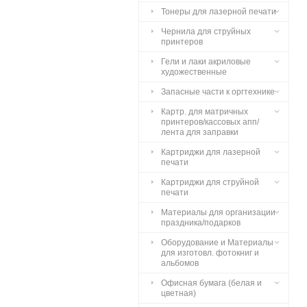
Тонеры для лазерной печати
Чернила для струйных
принтеров
Гели и лаки акриловые
художественные
Запасные части к оргтехнике
Картр. для матричных
принтеров/кассовых апп/
лента для заправки
Картриджи для лазерной
печати
Картриджи для струйной
печати
Материалы для организации
праздника/подарков
Оборудование и Материалы
для изготовл. фотокниг и
альбомов
Офисная бумага (белая и
цветная)