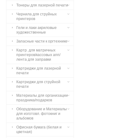
Тонеры для лазерной печати
Чернила для струйных
принтеров
Гели и лаки акриловые
художественные
Запасные части к оргтехнике
Картр. для матричных
принтеров/кассовых апп/
лента для заправки
Картриджи для лазерной
печати
Картриджи для струйной
печати
Материалы для организации
праздника/подарков
Оборудование и Материалы
для изготовл. фотокниг и
альбомов
Офисная бумага (белая и
цветная)