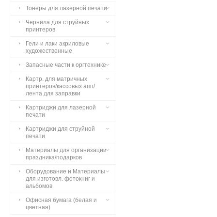
Тонеры для лазерной печати
Чернила для струйных
принтеров
Гели и лаки акриловые
художественные
Запасные части к оргтехнике
Картр. для матричных
принтеров/кассовых апп/
лента для заправки
Картриджи для лазерной
печати
Картриджи для струйной
печати
Материалы для организации
праздника/подарков
Оборудование и Материалы
для изготовл. фотокниг и
альбомов
Офисная бумага (белая и
цветная)