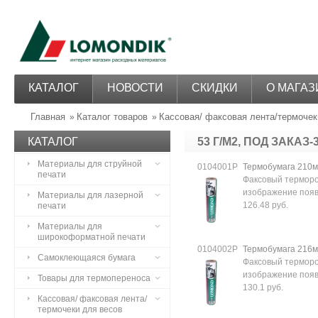
КАТАЛОГ
НОВОСТИ
СКИДКИ
О МАГАЗ
Главная
Каталог товаров
Кассовая/ факсовая лента/термочек
»
»
КАТАЛОГ
53 Г/М2, ПОД ЗАКАЗ
Материалы для струйной
0104001Р
Термобумага 210м
печати
Факсовый терморо
изображение появл
Материалы для лазерной
126.48 руб.
печати
Материалы для
широкоформатной печати
0104002Р
Термобумага 216м
Самоклеющаяся бумага
Факсовый терморо
изображение появл
Товары для термопереноса
130.1 руб.
Кассовая/ факсовая лента/
термочеки для весов