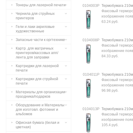
Тонеры для лазерной печати
0104003Р
Термобумага 210м
Факсовый терморо
Чернила для струйных
изображение появл
принтеров
63.24 руб.
Гели и лаки акриловые
художественные
Запасные части к оргтехнике
0104008Р
Термобумага 210м
Факсовый терморо
Картр. для матричных
изображение появл
принтеров/кассовых апп/
84.33 руб.
лента для заправки
Картриджи для лазерной
печати
0104011Р
Термобумага 210м
Картриджи для струйной
Факсовый терморо
печати
изображение появл
96.98 руб.
Материалы для организации
праздника/подарков
Оборудование и Материалы
0104013Р
Термобумага 210м
для изготовл. фотокниг и
альбомов
Факсовый терморо
изображение появл
Офисная бумага (белая и
105.4 руб.
цветная)