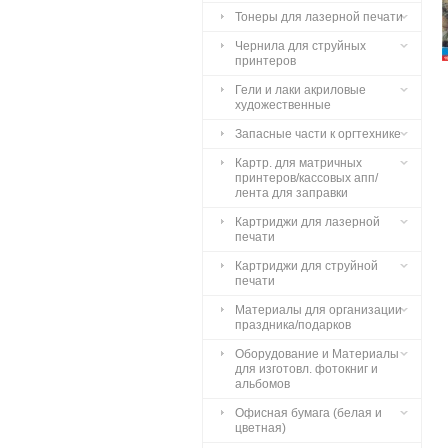
Тонеры для лазерной печати
Чернила для струйных
принтеров
Гели и лаки акриловые
художественные
Запасные части к оргтехнике
Картр. для матричных
принтеров/кассовых апп/
лента для заправки
Картриджи для лазерной
печати
Картриджи для струйной
печати
Материалы для организации
праздника/подарков
Оборудование и Материалы
для изготовл. фотокниг и
альбомов
Офисная бумага (белая и
цветная)