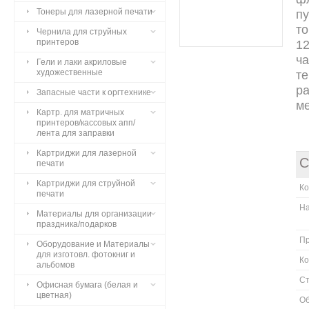
Тонеры для лазерной печати
п
т
Чернила для струйных
принтеров
12
ча
Гели и лаки акриловые
художественные
те
р
Запасные части к оргтехнике
ме
Картр. для матричных
принтеров/кассовых апп/
лента для заправки
Картриджи для лазерной
С
печати
Картриджи для струйной
К
печати
Н
Материалы для организации
праздника/подарков
П
Оборудование и Материалы
для изготовл. фотокниг и
Ко
альбомов
Ст
Офисная бумага (белая и
цветная)
О