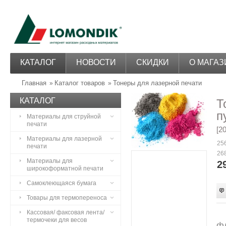
КАТАЛОГ
НОВОСТИ
СКИДКИ
О МАГАЗ
Главная
Каталог товаров
Тонеры для лазерной печати
»
»
КАТАЛОГ
Т
п
Материалы для струйной
печати
[2
Материалы для лазерной
256
печати
268
Материалы для
2
широкоформатной печати
Самоклеющаяся бумага
Товары для термопереноса
Кассовая/ факсовая лента/
термочеки для весов
ф