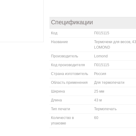
Спецификации
Код
П015115
Название
Термочеки для весов, 43
LOMOND
Производитель
Lomond
Код производителя
П015115
Страна изготовитель
Россия
Область применения
Для термопечати
Ширина
25 мм
Длина
43 м
Тип печати
Термопечать
Количество в
60
упаковке