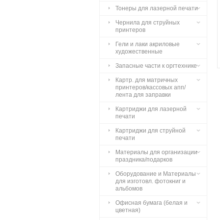
Тонеры для лазерной печати
Чернила для струйных
принтеров
Гели и лаки акриловые
художественные
Запасные части к оргтехнике
Картр. для матричных
принтеров/кассовых апп/
лента для заправки
Картриджи для лазерной
печати
Картриджи для струйной
печати
Материалы для организации
праздника/подарков
Оборудование и Материалы
для изготовл. фотокниг и
альбомов
Офисная бумага (белая и
цветная)