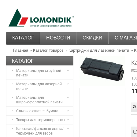
КАТАЛОГ
НОВОСТИ
СКИДКИ
О МАГАЗ
Главная
Каталог товаров
Картриджи для лазерной печати
K
»
»
»
КАТАЛОГ
К
Материалы для струйной
[02
печати
100
Материалы для лазерной
105
печати
1
Материалы для
широкоформатной печати
Самоклеющаяся бумага
Товары для термопереноса
Кассовая/ факсовая лента/
С
термочеки для весов