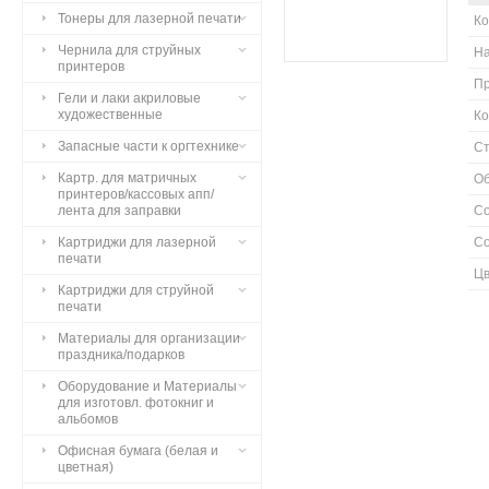
Тонеры для лазерной печати
К
Чернила для струйных
Н
принтеров
П
Гели и лаки акриловые
художественные
Ко
Запасные части к оргтехнике
Ст
Картр. для матричных
О
принтеров/кассовых апп/
лента для заправки
С
Картриджи для лазерной
С
печати
Цв
Картриджи для струйной
печати
Материалы для организации
праздника/подарков
Оборудование и Материалы
для изготовл. фотокниг и
альбомов
Офисная бумага (белая и
цветная)