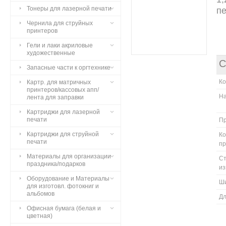
Тонеры для лазерной печати
пе
Чернила для струйных
принтеров
Гели и лаки акриловые
художественные
С
Запасные части к оргтехнике
К
Картр. для матричных
принтеров/кассовых апп/
Н
лента для заправки
Картриджи для лазерной
печати
П
Картриджи для струйной
Ко
печати
п
Материалы для организации
С
праздника/подарков
из
Оборудование и Материалы
Ш
для изготовл. фотокниг и
альбомов
Д
Офисная бумага (белая и
цветная)