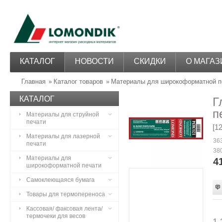
КАТАЛОГ
НОВОСТИ
СКИДКИ
О МАГАЗ
Главная
Каталог товаров
Материалы для широкоформатной п
»
»
КАТАЛОГ
Г
п
Материалы для струйной
печати
[1
Материалы для лазерной
363
печати
380
Материалы для
4
широкоформатной печати
Самоклеющаяся бумага
Товары для термопереноса
Кассовая/ факсовая лента/
термочеки для весов
1,