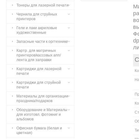
Тонеры для лазерной печати
Ми
ра
Чернила для струйных
принтеров
во
в
Гели и лаки акриловые
художественные
Фо
dp
Запасные части к оргтехнике
ли
Картр. для матричных
принтеров/кассовых апп/
С
лента для заправки
Картриджи для лазерной
К
печати
Н
Картриджи для струйной
печати
П
Материалы для организации
праздника/подарков
Ко
Оборудование и Материалы
Ст
для изготовл. фотокниг и
альбомов
О
Офисная бумага (белая и
Ти
цветная)