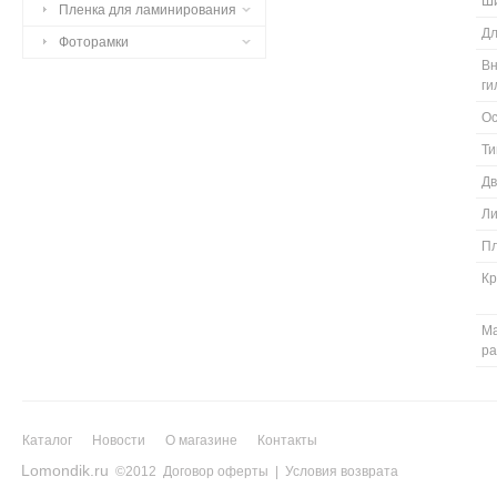
Ш
Пленка для ламинирования
Д
Фоторамки
Вн
г
О
Ти
Дв
Ли
П
К
Ма
р
Каталог
Новости
О магазине
Контакты
Lomondik.ru
©2012
Договор оферты
|
Условия возврата