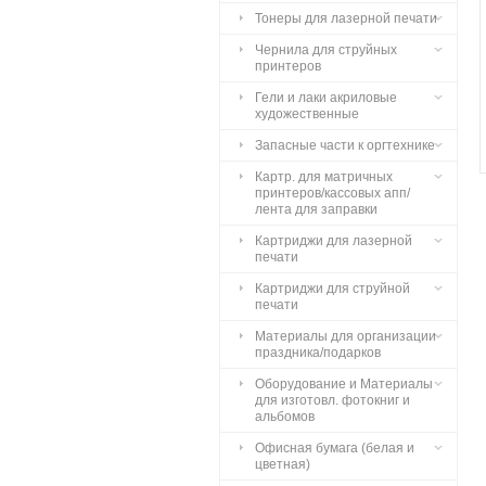
Тонеры для лазерной печати
Чернила для струйных
принтеров
Гели и лаки акриловые
художественные
Запасные части к оргтехнике
Картр. для матричных
принтеров/кассовых апп/
лента для заправки
Картриджи для лазерной
печати
Картриджи для струйной
печати
Материалы для организации
праздника/подарков
Оборудование и Материалы
для изготовл. фотокниг и
альбомов
Офисная бумага (белая и
цветная)