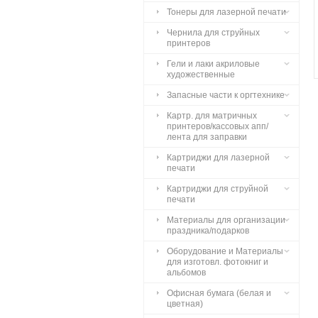
Тонеры для лазерной печати
Чернила для струйных
принтеров
Гели и лаки акриловые
художественные
Запасные части к оргтехнике
Картр. для матричных
принтеров/кассовых апп/
лента для заправки
Картриджи для лазерной
печати
Картриджи для струйной
печати
Материалы для организации
праздника/подарков
Оборудование и Материалы
для изготовл. фотокниг и
альбомов
Офисная бумага (белая и
цветная)