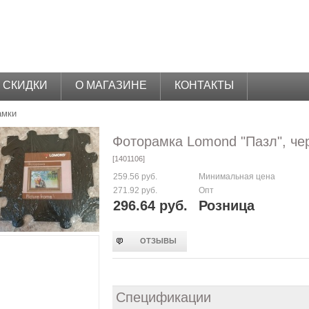
СКИДКИ
О МАГАЗИНЕ
КОНТАКТЫ
амки
Фоторамка Lomond "Пазл", че
[1401106]
259.56 руб.
Минимальная цена
271.92 руб.
Опт
296.64 руб.
Розница
ОТЗЫВЫ
Спецификации