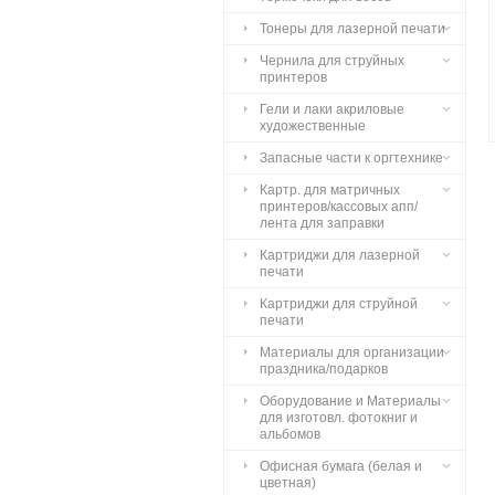
Тонеры для лазерной печати
Чернила для струйных
принтеров
Гели и лаки акриловые
художественные
Запасные части к оргтехнике
Картр. для матричных
принтеров/кассовых апп/
лента для заправки
Картриджи для лазерной
печати
Картриджи для струйной
печати
Материалы для организации
праздника/подарков
Оборудование и Материалы
для изготовл. фотокниг и
альбомов
Офисная бумага (белая и
цветная)