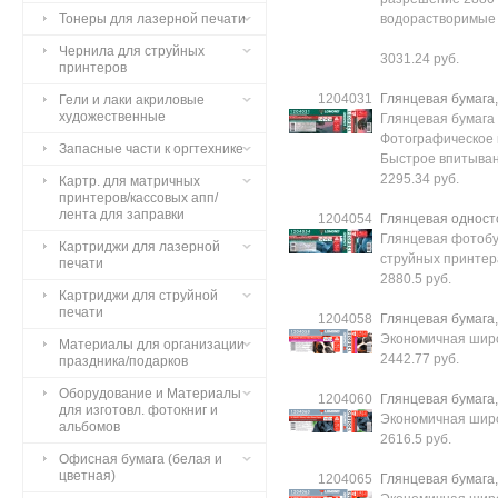
Тонеры для лазерной печати
водорастворимые
Чернила для струйных
3031.24 руб.
принтеров
1204031
Глянцевая бумага,
Гели и лаки акриловые
художественные
Глянцевая бумага
Фотографическое 
Запасные части к оргтехнике
Быстрое впитыван
2295.34 руб.
Картр. для матричных
принтеров/кассовых апп/
лента для заправки
1204054
Глянцевая односто
Глянцевая фотобум
Картриджи для лазерной
струйных принтер
печати
2880.5 руб.
Картриджи для струйной
печати
1204058
Глянцевая бумага, 
Экономичная шир
Материалы для организации
2442.77 руб.
праздника/подарков
Оборудование и Материалы
1204060
Глянцевая бумага, 
для изготовл. фотокниг и
Экономичная шир
альбомов
2616.5 руб.
Офисная бумага (белая и
цветная)
1204065
Глянцевая бумага, 