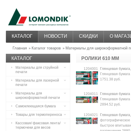
КАТАЛОГ
НОВОСТИ
СКИДКИ
О МАГАЗ
Главная
Каталог товаров
Материалы для широкоформатной п
»
»
КАТАЛОГ
РОЛИКИ 610 ММ
Материалы для струйной
1204001
Глянцевая бумага,
печати
Глянцевая бумага
1751.38 руб.
Материалы для лазерной
печати
Материалы для
1204011
Глянцевая бумага 8
широкоформатной печати
Глянцевая бумага
2894.52 руб.
Самоклеющаяся бумага
Товары для термопереноса
1204021
Глянцевая бумага,
фотографическое 
Кассовая/ факсовая лента/
быстрое впитыван
термочеки для весов
разрешение 2880 