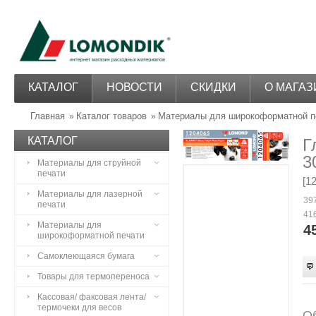
КАТАЛОГ
НОВОСТИ
СКИДКИ
О МАГАЗ
Главная
Каталог товаров
Материалы для широкоформатной п
»
»
КАТАЛОГ
Г
3
Материалы для струйной
печати
[1
Материалы для лазерной
397
печати
416
Материалы для
4
широкоформатной печати
Самоклеющаяся бумага
Товары для термопереноса
Кассовая/ факсовая лента/
термочеки для весов
Об