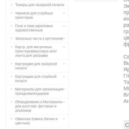
Тонеры для лазерной печати
Э
п
Чернила для струйных
принтеров
из
р
Гели и лаки акриловые
художественные
гр
цв
Запасные части к оргтехнике
ф
Картр. для матричных
принтеров/кассовых апп/
лента для заправки
Св
В
Картриджи для лазерной
печати
Я
Гл
Картриджи для струйной
печати
Т
М
Материалы для организации
праздника/подарков
Вл
Ан
Оборудование и Материалы
для изготовл. фотокниг и
альбомов
Офисная бумага (белая и
цветная)
С