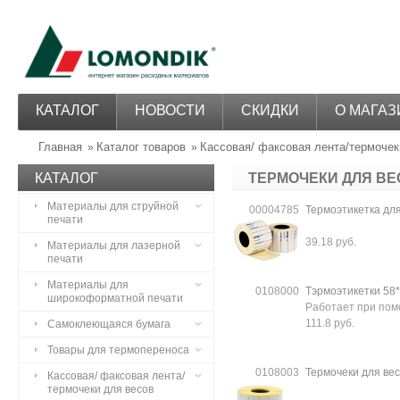
КАТАЛОГ
НОВОСТИ
СКИДКИ
О МАГАЗ
Главная
Каталог товаров
Кассовая/ факсовая лента/термочек
»
»
КАТАЛОГ
ТЕРМОЧЕКИ ДЛЯ В
Материалы для струйной
00004785
Термоэтикетка для
печати
39.18 руб.
Материалы для лазерной
печати
Материалы для
0108000
Тэрмоэтикетки 58*6
широкоформатной печати
Работает при по
111.8 руб.
Самоклеющаяся бумага
Товары для термопереноса
0108003
Термочеки для вес
Кассовая/ факсовая лента/
термочеки для весов