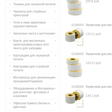
100.8 руб.
Тонеры для лазерной печати
Чернила для струйных
принтеров
Гели и лаки акриловые
0108004
Термочеки для вес
художественные
Запасные части к оргтехнике
133.21 руб.
Картр. для матричных
принтеров/кассовых апп/
лента для заправки
0108005
Термочеки для вес
Картриджи для лазерной
печати
133.21 руб.
Картриджи для струйной
печати
Материалы для организации
праздника/подарков
0108006
Термочеки для вес
Оборудование и Материалы
для изготовл. фотокниг и
139.2 руб.
альбомов
Офисная бумага (белая и
цветная)